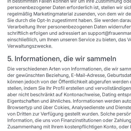
In bestimmten Fällen können wir um Ihre Zustimmung ode
personenbezogener Daten erforderlich ist, stellen wir si
regelmäßig Marketingmaterial zusenden, von dem wir denk
Sie durch die Opt-In zugestimmt haben. Sie werden darauf
Verarbeitung Ihrer personenbezogenen Daten widerrufen 
schriftlich erfolgen und adressiert an support@frauenma
einschließlich, um Ihnen unseren Service zu bieten, das 
Verwaltungszwecke.
5. Informationen, die wir sammeln
Die verschiedenen Arten von Informationen, die wir sam
der gewünschten Beziehung, E-Mail-Adresse, Geburtsdatu
können jedoch von der Öffentlichkeit abgerufen werden o
stellen, indem Sie Ihr Profil erstellen und vervollständi
aber nicht beschränkt auf Kontonachweise, Dating entspr
Eigentschaften und ähnliches. Informationen werden auto
Browsertyp und über Cokies, Analysedienste und Diensten
von Dritten zur Verfügung gestellt wurden. Solche persö
Information, die uns von Finanzinstitutionen oder Zahlu
Zusammenhang mit Ihrem kostenpflichtigen Konto, oder 