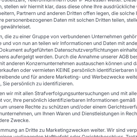
n, stellen wir hiermit klar, dass diese ohne Ihre ausdrücklic
eitern, Partnern und anderen Dritten offen legen, die solch
re personenbezogenen Daten mit solchen Dritten teilen, stelle
 gewährleiset.
n, die zu einer Gruppe von verbundenen Unternehmen gehört
e und von nun an teilen wir Informationen und Daten mit an
m Dokument aufgeführten Datenschutzverpflichtungen einhal
ens aufergelgt werden. Durch die Annahme unserer AGB best
 mit anderen Konzernunternehmen austauschen können und da
fen oder vermieten KEINE persönlich identifizierbaren Inf
reibende und für andere Marketing- und Werbezwecke weiter.
Sie persönlich zu identifizieren.
n wir mit allen Strafverfolgungsuntersuchungen und mit all
 vor, Ihre persönlich identifizierbaren Informationen gemä
t, um unsere Rechte zu schützen und/oder einem Gerichtsverf
nunternehmen, um Ihnen Waren und Dienstleistungen in Rechn
dere Zwecke.
immung an Dritte zu Marketingzwecken weiter. Wir sind verpf
 einen vorliegenden Haftbefehl oder Gerichtsbeschluss. Trot