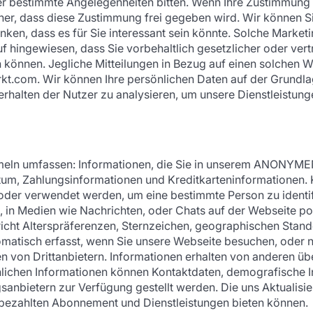
r bestimmte Angelegenheiten bitten. Wenn Ihre Zustimmung 
cher, dass diese Zustimmung frei gegeben wird. Wir können S
en, dass es für Sie interessant sein könnte. Solche Marketi
 hingewiesen, dass Sie vorbehaltlich gesetzlicher oder vert
können. Jegliche Mitteilungen in Bezug auf einen solchen W
rkt.com. Wir können Ihre persönlichen Daten auf der Grundlag
Verhalten der Nutzer zu analysieren, um unsere Dienstleistung
meln umfassen: Informationen, die Sie in unserem ANONYMEN-
m, Zahlungsinformationen und Kreditkarteninformationen. KE
der verwendet werden, um eine bestimmte Person zu identifizi
gen, in Medien wie Nachrichten, oder Chats auf der Webseite p
icht Alterspräferenzen, Sternzeichen, geographischen Standor
matisch erfasst, wenn Sie unsere Webseite besuchen, oder nu
 von Drittanbietern. Informationen erhalten von anderen üb
nlichen Informationen können Kontaktdaten, demografische In
ngsanbietern zur Verfügung gestellt werden. Die uns Aktuali
bezahlten Abonnement und Dienstleistungen bieten können.