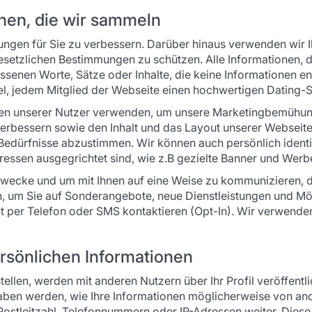
nen, die wir sammeln
ungen für Sie zu verbessern. Darüber hinaus verwenden wir I
setzlichen Bestimmungen zu schützen. Alle Informationen, di
enen Worte, Sätze oder Inhalte, die keine Informationen ent
el, jedem Mitglied der Webseite einen hochwertigen Dating-Se
ionen unserer Nutzer verwenden, um unsere Marketingbemühung
verbessern sowie den Inhalt und das Layout unserer Webseite 
 Bedürfnisse abzustimmen. Wir können auch persönlich ident
nteressen ausgegrichtet sind, wie z.B gezielte Banner und Wer
wecke und um mit Ihnen auf eine Weise zu kommunizieren, di
, um Sie auf Sonderangebote, neue Dienstleistungen und M
 per Telefon oder SMS kontaktieren (Opt-In). Wir verwenden 
rsönlichen Informationen
stellen, werden mit anderen Nutzern über Ihr Profil veröffentl
ber haben werden, wie Ihre Informationen möglicherweise von 
ostleitzahl, Telefonnummern oder IP-Adressen weiter. Diese 